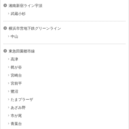
湘南新宿ライン宇須
武蔵小杉
横浜市営地下鉄グリーンライン
中山
東急田園都市線
高津
梶が谷
宮崎台
宮前平
鷺沼
たまプラーザ
あざみ野
市が尾
青葉台