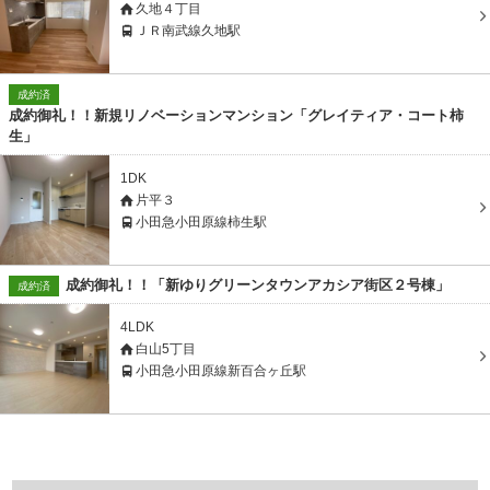
久地４丁目
ＪＲ南武線久地駅
成約済
成約御礼！！新規リノベーションマンション「グレイティア・コート柿
生」
1DK
片平３
小田急小田原線柿生駅
成約御礼！！「新ゆりグリーンタウンアカシア街区２号棟」
成約済
4LDK
白山5丁目
小田急小田原線新百合ヶ丘駅