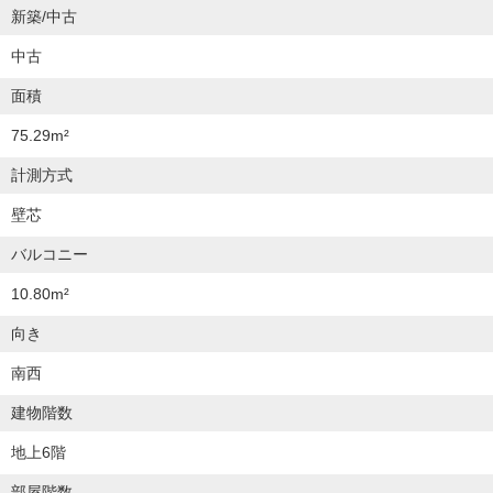
新築/中古
中古
面積
75.29m²
計測方式
壁芯
バルコニー
10.80m²
向き
南西
建物階数
地上6階
部屋階数