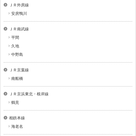
ＪＲ外房線
安房鴨川
ＪＲ南武線
平間
久地
中野島
ＪＲ京葉線
南船橋
ＪＲ京浜東北・根岸線
鶴見
相鉄本線
海老名