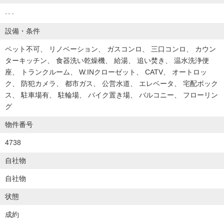
---
設備・条件
ペット不可
リノベーション
ガスコンロ
三口コンロ
カウン
ターキッチン
食器洗い乾燥機
給湯
追い焚き
温水洗浄便
座
トランクルーム
W.INクローゼット
CATV
オートロッ
ク
防犯カメラ
都市ガス
公営水道
エレベータ
宅配ボック
ス
駐車場有
駐輪場
バイク置き場
バルコニー
フローリン
グ
物件番号
4738
自社物
自社物
状態
成約