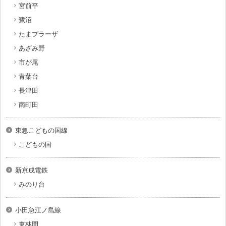
宮前平
鷺沼
たまプラーザ
あざみ野
市が尾
青葉台
長津田
南町田
東急こどもの国線
こどもの国
新京成電鉄
みのり台
小田急江ノ島線
東林間