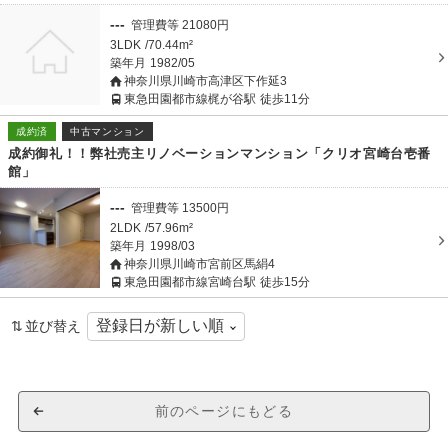
---
管理費等
21080
円
3LDK
70.44m²
築年月
1982/05
神奈川県川崎市高津区下作延3
東急田園都市線梶が谷駅
徒歩11分
成約済
中古マンション
成約御礼！！弊社売主リノベーションマンション「クリオ宮崎台壱番
館」
---
管理費等
13500
円
2LDK
57.96m²
築年月
1998/03
神奈川県川崎市宮前区馬絹4
東急田園都市線宮崎台駅
徒歩15分
並び替え
前のページにもどる