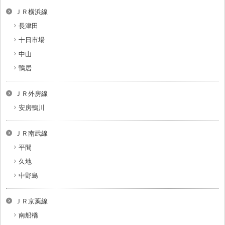
ＪＲ横浜線
長津田
十日市場
中山
鴨居
ＪＲ外房線
安房鴨川
ＪＲ南武線
平間
久地
中野島
ＪＲ京葉線
南船橋