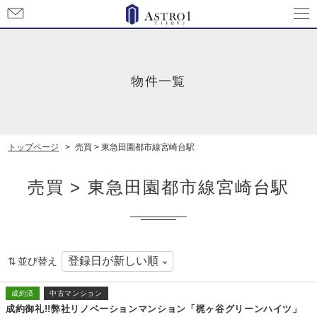
お
問
い
合
わ
物件一覧
せ
トップページ
売買 > 東急田園都市線宮崎台駅
売買 > 東急田園都市線宮崎台駅
並び替え
成約済
中古マンション
成約御礼!!弊社リノベーションマンション「梶ヶ谷グリーンハイツ」