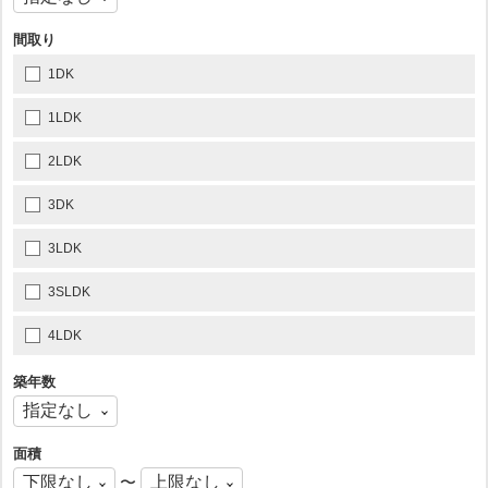
間取り
1DK
1LDK
2LDK
3DK
3LDK
3SLDK
4LDK
築年数
面積
〜